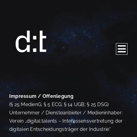
Skip
to
content
Togg
Navi
digital:talents
Für Talente
Impressum / Offenlegung
(§ 25 MedienG; § 5 ECG; § 14 UGB; § 25 DSG)
Für Unternehmen
Unternehmer / Diensteanbieter / Medieninhaber:
Verein „digital:talents – Interessensvertretung der
Meetups
digitalen Entscheidungsträger der Industrie“